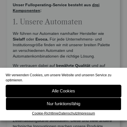
Unser Fulloperating-Service besteht aus
drei
Komponenten
:
1. Unsere Automaten
Wir führen nur Automaten namhafter Hersteller wie
Sielaff
oder
Evoca.
Für jede Unternehmens- und
Institutionsgröße finden wir mit unserer breiten Palette
an verschiedenen Automaten und
Automatenkombinationen die richtige Lösung.
Wir vertrauen dabei auf
bewährte Qualität
und auf
zukunftsfähige Technologien
. Unsere Automaten sind
Wir verwenden Cookies, um unsere Website und unseren Service zu
telemetriefähig
. Das heißt, die Automaten bemerken
optimieren.
selbstständig, ob ein bestimmtes Produkt ausgeht und
leiten diese Informationen sofort an die Zentrale weiter.
Alle Cookies
Zudem lassen sich die großen Verpflegungsautomaten,
Nur funktionsfähig
die Micro-Markets aber auch die Tischkaffeemaschinen
mit verschiedenen Bezahlsystemen bis hin zum
Cookie-Richtlinie
Datenschutz
Impressum
bargeldlosen Bezahlen
via Fingerabdruck oder
Zeiterfassungskarte ausstatten. Diese und viele andere
technische Innovationen machen unsere Produkte