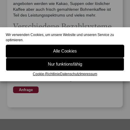
angeboten werden wie Kakao, Suppen oder löslicher
Kaffee aber auch frisch gemahlener Bohnenkaffee ist
Teil des Leistungsspektrums und vieles mehr.
Verschiedene Bezahlsysteme
Wir verwenden Cookies, um unsere Website und unseren Service zu
Je nach Bedarf können unterschiedliche Bezahlsysteme
optimieren.
implementiert werden.
Alle Cookies
Zuverlässiger Nachfüllservice
Nur funktionsfähig
Die Firma Scheuermann bietet beim Kauf oder der
Miete eines Vollautomaten zugleich einen
Cookie-Richtlinie
Datenschutz
Impressum
unkomplizierten und zuverlässigen Nachfüllservice.
Anfrage