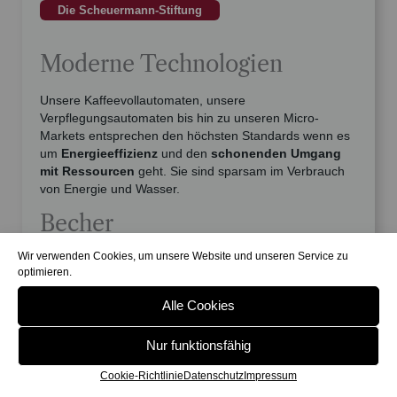
Die Scheuermann-Stiftung
Moderne Technologien
Unsere Kaffeevollautomaten, unsere
Verpflegungsautomaten bis hin zu unseren Micro-
Markets entsprechen den höchsten Standards wenn es
um
Energieeffizienz
und den
schonenden Umgang
mit Ressourcen
geht. Sie sind sparsam im Verbrauch
von Energie und Wasser.
Becher
Wir verwenden Cookies, um unsere Website und unseren Service zu
Milliarden Plastikbecher landen jeden Tag auf dem Müll.
optimieren.
Daher bietet die Firma Scheuermann
drei Alternativen
zum Plastikbecher an:
Alle Cookies
Die beste Alternative ist sicherlich die Benutzung
einer
eigenen Tasse
. Daher sind unsere
Nur funktionsfähig
Automaten
standardmäßig mit einer
Cookie-Richtlinie
Datenschutz
Impressum
Lichtschranke versehen
, so dass man
problemlos die eigene Tasse unter den Spender