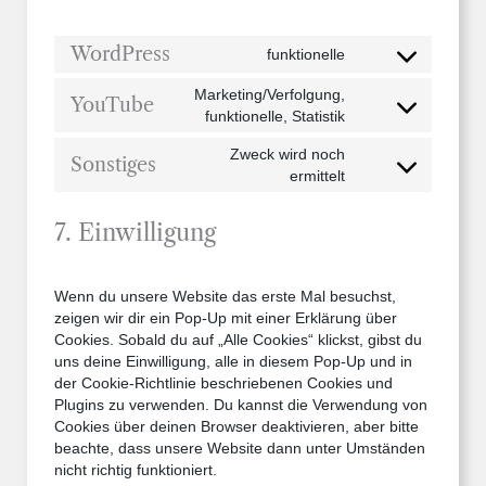
WordPress
funktionelle
Consent
to
Marketing/Verfolgung,
YouTube
service
Consent
funktionelle, Statistik
wordpress
to
Zweck wird noch
service
Sonstiges
Consent
ermittelt
youtube
to
service
7. Einwilligung
sonstiges
Wenn du unsere Website das erste Mal besuchst,
zeigen wir dir ein Pop-Up mit einer Erklärung über
Cookies. Sobald du auf „Alle Cookies“ klickst, gibst du
uns deine Einwilligung, alle in diesem Pop-Up und in
der Cookie-Richtlinie beschriebenen Cookies und
Plugins zu verwenden. Du kannst die Verwendung von
Cookies über deinen Browser deaktivieren, aber bitte
beachte, dass unsere Website dann unter Umständen
nicht richtig funktioniert.